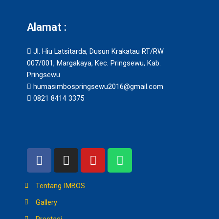
Alamat :
Jl. Hiu Latsitarda, Dusun Krakatau RT/RW
007/001, Margakaya, Kec. Pringsewu, Kab.
Pringsewu
humasimbospringsewu2016@gmail.com
0821 8414 3375
F
I
Y
W
a
n
o
h
c
s
u
a
Tentang IMBOS
e
t
t
t
b
a
u
s
Gallery
o
g
b
a