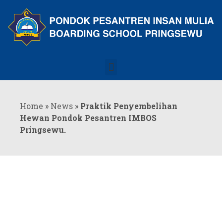
Skip
to
content
Menu
Home
»
News
»
Praktik Penyembelihan
Hewan Pondok Pesantren IMBOS
Pringsewu.