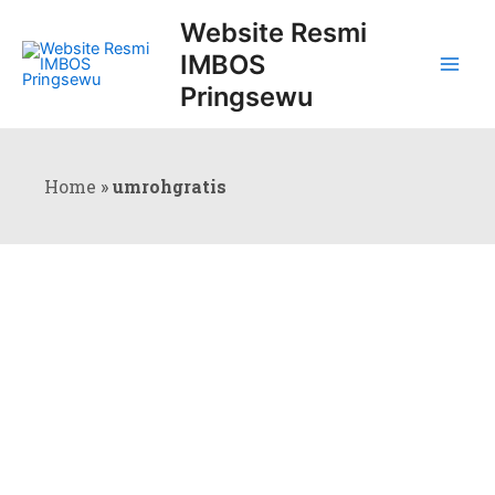
Skip
Main
Website Resmi
to
IMBOS
Men
content
Pringsewu
Home
»
umrohgratis