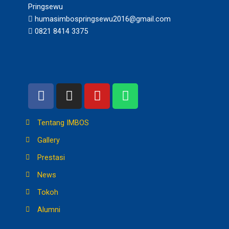
Pringsewu
humasimbospringsewu2016@gmail.com
0821 8414 3375
F
I
Y
W
a
n
o
h
c
s
u
a
Tentang IMBOS
e
t
t
t
b
a
u
s
Gallery
o
g
b
a
Prestasi
o
r
e
p
News
k
a
p
m
Tokoh
Alumni